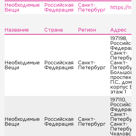
Необходимые
Российская
Санкт-
https://ne
Вещи
Федерация
Петербург
Название
Страна
Регион
Адрес
197198,
Российск
Федераци
Санкт-
Петербург
Необходимые
Российская
Санкт-
Санкт-
Вещи
Федерация
Петербург
Петербург
Большой
проспект
П.С., дом 4
корпус Б,
этаж 1
197110,
Российск
Федераци
Санкт-
Необходимые
Российская
Санкт-
Петербург
Вещи
Федерация
Петербург
Санкт-
Петербург
Чкаловск