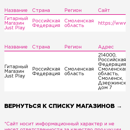
Название
Страна
Регион
Сайт
Гитарный
Российская
Смоленская
Магазин
https://www.j
Федерация
область
Just Play
Название
Страна
Регион
Адрес
214000,
Российская
Федерация,
Гитарный
Российская
Смоленская
Смоленская
Магазин
Федерация
область
область,
Just Play
Смоленск,
Дзержинског
дом 7
ВЕРНУТЬСЯ К СПИСКУ МАГАЗИНОВ →
*Сайт носит информационный характер и не
несет ответственности за качество продукции,